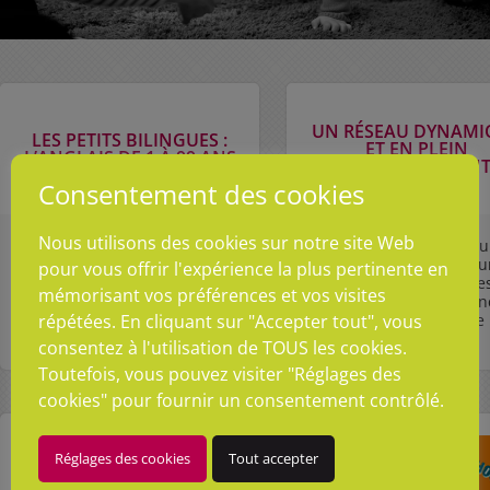
UN RÉSEAU DYNAMI
LES PETITS BILINGUES :
ET EN PLEIN
L’ANGLAIS DE 1 À 99 ANS
DÉVELOPPEMEN
Consentement des cookies
Nous utilisons des cookies sur notre site Web
Les Petits Bilingues est un
Créé en 1992, le réseau
formidable concept qui allie
Petits Bilingues est 
pour vous offrir l'expérience la plus pertinente en
pédagogie et plaisir pour
réseau de 50 centre
mémorisant vos préférences et vos visites
initier les enfants facilement
d’apprentissage (Fran
répétées. En cliquant sur "Accepter tout", vous
et naturellement à ...
métropolitaine et Ile de l
consentez à l'utilisation de TOUS les cookies.
Toutefois, vous pouvez visiter "Réglages des
cookies" pour fournir un consentement contrôlé.
Réglages des cookies
Tout accepter