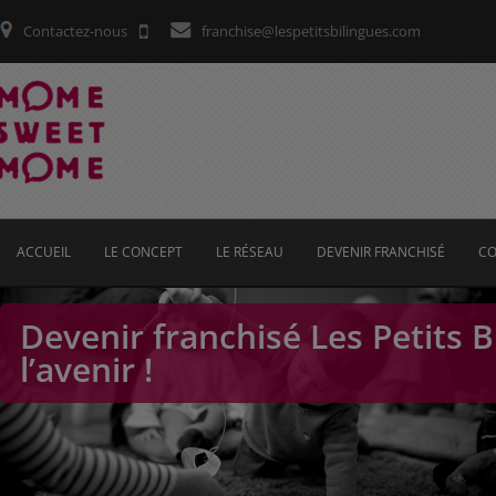
Contactez-nous
franchise@lespetitsbilingues.com
ACCUEIL
LE CONCEPT
LE RÉSEAU
DEVENIR FRANCHISÉ
CO
Devenir franchisé Les Petits Bi
l’avenir !