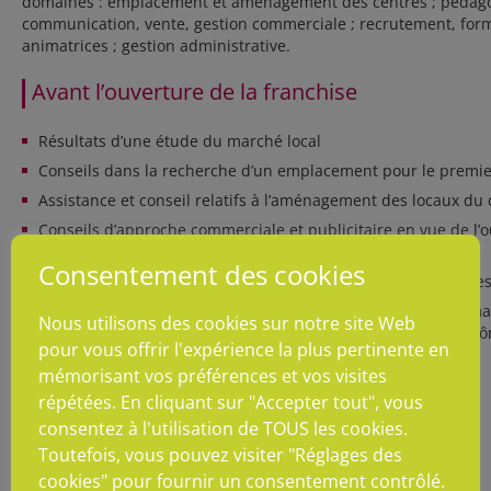
domaines : emplacement et aménagement des centres ; pédagog
communication, vente, gestion commerciale ; recrutement, for
animatrices ; gestion administrative.
Avant l’ouverture de la franchise
Résultats d’une étude du marché local
Conseils dans la recherche d’un emplacement pour le premie
Assistance et conseil relatifs à l’aménagement des locaux du
Conseils d’approche commerciale et publicitaire en vue de l’
d’apprentissage
Consentement des cookies
Remise des éléments nécessaires à l’élaboration des comptes
Formation technique et commerciale, dont un stage de format
Nous utilisons des cookies sur notre site Web
totale de 4 jours, qui se déroule au siège de Môme Sweet M
pour vous offrir l'expérience la plus pertinente en
Remise du manuel d’exploitation
mémorisant vos préférences et vos visites
répétées. En cliquant sur "Accepter tout", vous
Après l’ouverture de la franchise
consentez à l'utilisation de TOUS les cookies.
Toutefois, vous pouvez visiter "Réglages des
Formation continue
cookies" pour fournir un consentement contrôlé.
Assistance aux premiers recrutements