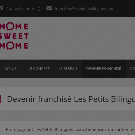
Contactez-nous
franchise@lespetitsbilingues.com
ACCUEIL
LE CONCEPT
LE RÉSEAU
DEVENIR FRANCHISÉ
CO
Devenir franchisé Les Petits Biling
En rejoignant Les Petits Bilingues, vous bénéficiez du soutien d