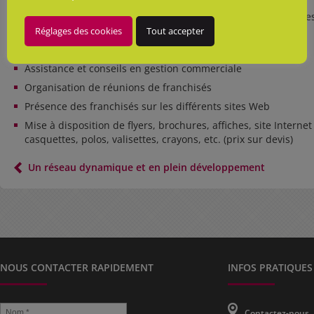
Mise à disposition de tous les programmes pédagogiques des P
chaque année
Réglages des cookies
Tout accepter
Assistance pédagogique
Assistance et conseils en gestion commerciale
Organisation de réunions de franchisés
Présence des franchisés sur les différents sites Web
Mise à disposition de flyers, brochures, affiches, site Interne
casquettes, polos, valisettes, crayons, etc. (prix sur devis)
Un réseau dynamique et en plein développement
NOUS CONTACTER RAPIDEMENT
INFOS PRATIQUES
Contactez-nous